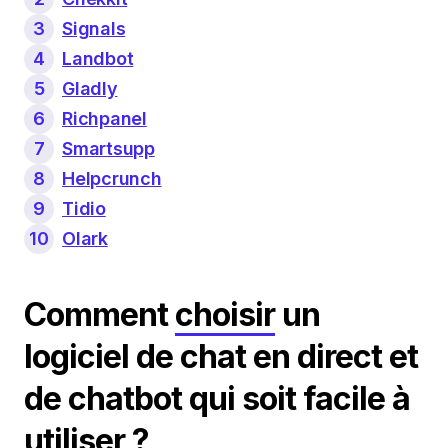
3
Signals
4
Landbot
5
Gladly
6
Richpanel
7
Smartsupp
8
Helpcrunch
9
Tidio
10
Olark
Comment
choisir
un
logiciel de chat en direct et
de chatbot qui soit facile à
utiliser ?