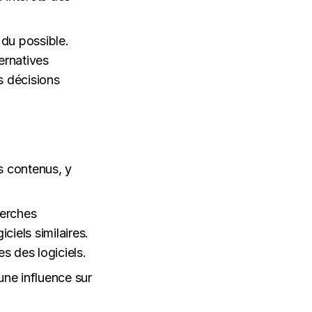
 du possible.
ernatives
s décisions
s contenus, y
herches
ciels similaires.
es des logiciels.
une influence sur