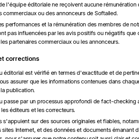
 l'équipe éditoriale ne reçoivent aucune rémunération d
es commerciaux ou des annonceurs de Softailed.
es performances et la rémunération des membres de not
ont pas influencées par les avis positifs ou négatifs que
r les partenaires commerciaux ou les annonceurs.
t corrections
u éditorial est vérifié en termes d'exactitude et de pert
ous assurer que les informations contenues dans chaque 
a publication.
u passe par un processus approfondi de fact-checking a
 les éditeurs et les correcteurs.
 s'appuient sur des sources originales et fiables, nota
s sites Internet, et des données et documents émanant
s, pour s'assurer que notre contenu soit aussi clair et c