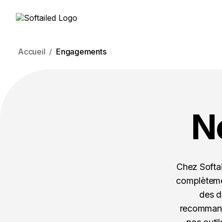
Accueil
Engagements
N
Chez Softai
complèteme
des di
recommand