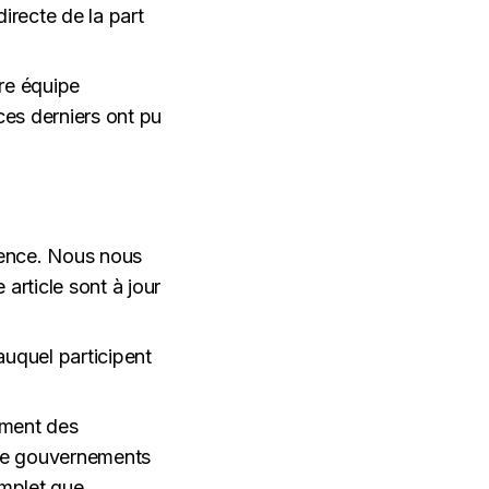
irecte de la part
re équipe
 ces derniers ont pu
inence. Nous nous
article sont à jour
uquel participent
mment des
 de gouvernements
omplet que