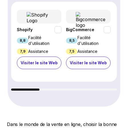
Shopify
BigCommerce
Webfl
Facilité
Facilité
8,8
8,5
8,2
d'utilisation
d'utilisation
Assistance
Assistance
7,9
7,5
6,9
Visiter le site Web
Visiter le site Web
Visi
Dans le monde de la vente en ligne, choisir la bonne