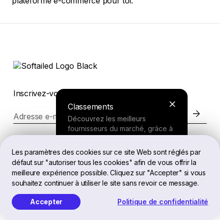
plateforme e-commerce pour toi.
Inscrivez-vous pour rester informés
Classements
Adresse e-mail
Découvrez les meilleurs
fournisseurs du marché, grâce à
nos recherches approfondies.
Site web
Les paramètres des cookies sur ce site Web sont réglés par
défaut sur "autoriser tous les cookies" afin de vous offrir la
Outil de recherche
meilleure expérience possible. Cliquez sur "Accepter" si vous
Mentions juridiques
souhaitez continuer à utiliser le site sans revoir ce message.
Répondez à quelques questions
sur vos besoins et recevez une
Accepter
Politique de confidentialité
recommandation personnalisée.
FR