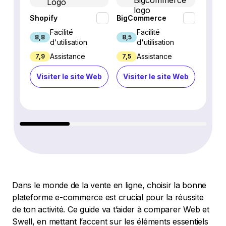
Shopify
BigCommerce
Webfl
Facilité
Facilité
8,8
8,5
8,2
d'utilisation
d'utilisation
Assistance
Assistance
7,9
7,5
6,9
Visiter le site Web
Visiter le site Web
Visi
Dans le monde de la vente en ligne, choisir la bonne
plateforme e-commerce est crucial pour la réussite
de ton activité. Ce guide va t’aider à comparer Web et
Swell, en mettant l’accent sur les éléments essentiels