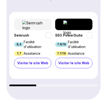
Semrush
SEO PowerSuite
SE Ra
Facilité
Facilité
8,4
7.9/10
9.3/1
d'utilisation
d'utilisation
Assistance
Assistance
7,7
7.7/10
8.9/1
Visiter le site Web
Visiter le site Web
Visi