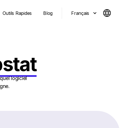
Français
Outils Rapides
Blog
stat
uel logiciel
igne.