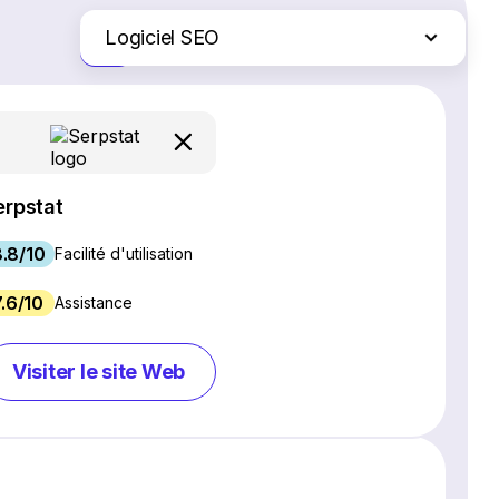
Logiciel SEO
Juste les différences
Création de site Web
Logiciel de webinaires
Plateformes d'e-commerce
Logiciel de gestion de projet
erpstat
Services d'hébergement Web
.8/10
Gestion des réseaux sociaux
Facilité d'utilisation
Logiciel de marketing par e-mail
7.6/10
Assistance
Logiciel CRM
Chat en direct et chatbots
Visiter le site Web