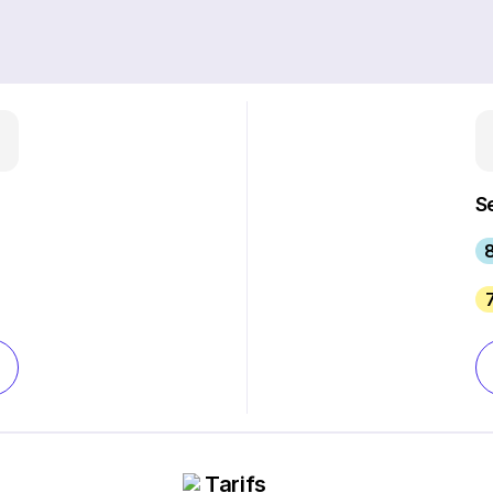
S
8
Tarifs