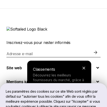
Inscrivez-vous pour rester informés
Adresse e-mail
Site web
Classements
Découvrez les meilleurs
fournisseurs du marché, grâce à
Mentions juridiques
nos recherches approfondies.
Les paramètres des cookies sur ce site Web sont réglés par
défaut sur "autoriser tous les cookies" afin de vous offrir la
FR
Outil de recherche
meilleure expérience possible. Cliquez sur "Accepter" si vous
souhaitez continuer à utiliser le site sans revoir ce message.