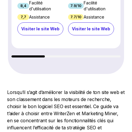
Facilité
Facilité
8,4
7.9/10
9.3/1
d'utilisation
d'utilisation
Assistance
Assistance
7,7
7.7/10
8.9/1
Visiter le site Web
Visiter le site Web
Visi
Lorsqu’il s’agit d’améliorer la visibilité de ton site web et
son classement dans les moteurs de recherche,
choisir le bon logiciel SEO est essentiel. Ce guide va
t’aider à choisir entre WriterZen et Marketing Miner,
en se concentrant sur les fonctionnalités clés qui
influencent l’efficacité de ta stratégie SEO et