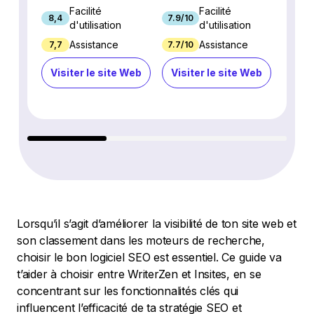
Facilité
Facilité
8,4
7.9/10
9.3/1
d'utilisation
d'utilisation
Assistance
Assistance
7,7
7.7/10
8.9/1
Visiter le site Web
Visiter le site Web
Visi
Lorsqu’il s’agit d’améliorer la visibilité de ton site web et
son classement dans les moteurs de recherche,
choisir le bon logiciel SEO est essentiel. Ce guide va
t’aider à choisir entre WriterZen et Insites, en se
concentrant sur les fonctionnalités clés qui
influencent l’efficacité de ta stratégie SEO et