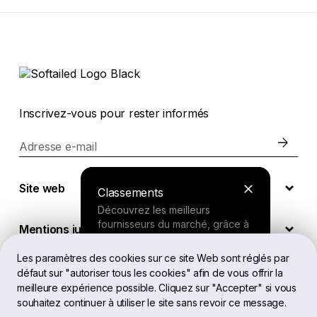
Inscrivez-vous pour rester informés
Adresse e-mail
Site web
Classements
Découvrez les meilleurs
fournisseurs du marché, grâce à
Mentions juridiques
nos recherches approfondies.
Les paramètres des cookies sur ce site Web sont réglés par
défaut sur "autoriser tous les cookies" afin de vous offrir la
FR
Outil de recherche
meilleure expérience possible. Cliquez sur "Accepter" si vous
souhaitez continuer à utiliser le site sans revoir ce message.
Répondez à quelques questions