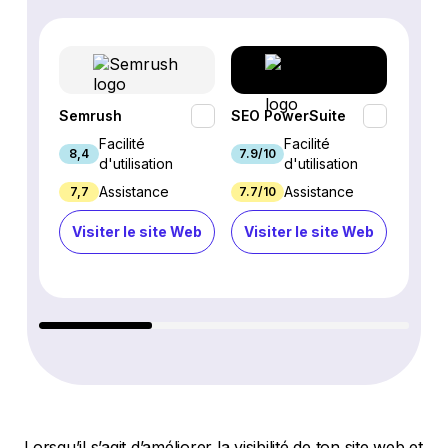
Semrush
SEO PowerSuite
SE Ra
Facilité
Facilité
8,4
7.9/10
9.3/1
d'utilisation
d'utilisation
Assistance
Assistance
7,7
7.7/10
8.9/1
Visiter le site Web
Visiter le site Web
Visi
Lorsqu’il s’agit d’améliorer la visibilité de ton site web et