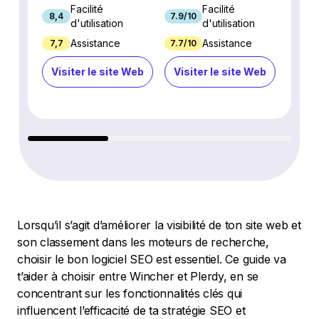
Facilité
Facilité
8,4
7.9/10
9.3/1
d'utilisation
d'utilisation
Assistance
Assistance
7,7
7.7/10
8.9/1
Visiter le site Web
Visiter le site Web
Visi
Lorsqu’il s’agit d’améliorer la visibilité de ton site web et
son classement dans les moteurs de recherche,
choisir le bon logiciel SEO est essentiel. Ce guide va
t’aider à choisir entre Wincher et Plerdy, en se
concentrant sur les fonctionnalités clés qui
influencent l’efficacité de ta stratégie SEO et