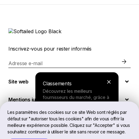
Inscrivez-vous pour rester informés
Adresse e-mail
Site web
Classements
Découvrez les meilleurs
fournisseurs du marché, grâce à
Mentions juridiques
nos recherches approfondies.
Les paramètres des cookies sur ce site Web sont réglés par
défaut sur "autoriser tous les cookies" afin de vous offrir la
FR
Outil de recherche
meilleure expérience possible. Cliquez sur "Accepter" si vous
souhaitez continuer à utiliser le site sans revoir ce message.
Répondez à quelques questions