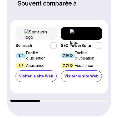
Souvent comparée à
Semrush
SEO PowerSuite
SE Ra
Facilité
Facilité
8,4
7.9/10
9.3/1
d'utilisation
d'utilisation
Assistance
Assistance
7,7
7.7/10
8.9/1
Visiter le site Web
Visiter le site Web
Visi