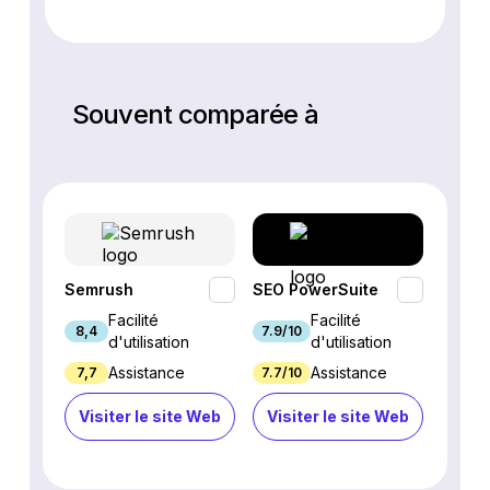
Souvent comparée à
Semrush
SEO PowerSuite
SE Ra
Facilité
Facilité
8,4
7.9/10
9.3/1
d'utilisation
d'utilisation
Assistance
Assistance
7,7
7.7/10
8.9/1
Visiter le site Web
Visiter le site Web
Visi