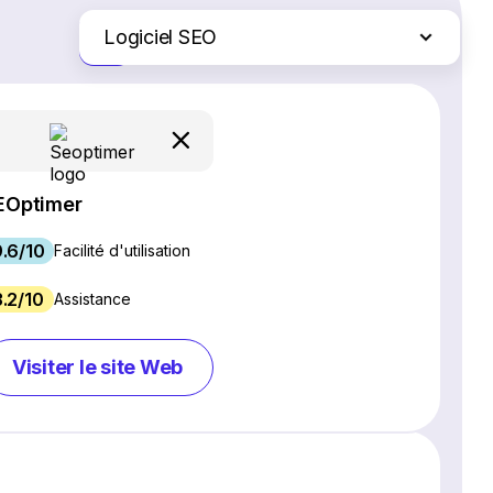
Logiciel SEO
Juste les différences
Création de site Web
Logiciel de webinaires
Plateformes d'e-commerce
Logiciel de gestion de projet
EOptimer
Services d'hébergement Web
.6/10
Gestion des réseaux sociaux
Facilité d'utilisation
Logiciel de marketing par e-mail
3.2/10
Assistance
Logiciel CRM
Chat en direct et chatbots
Visiter le site Web