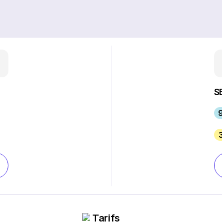
S
9
Tarifs