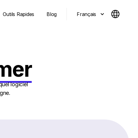
Français
Outils Rapides
Blog
mer
uel logiciel
igne.