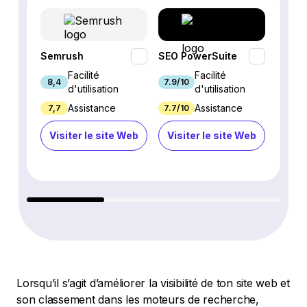
Semrush
SEO PowerSuite
SE Ra
Facilité
Facilité
8,4
7.9/10
9.3/1
d'utilisation
d'utilisation
Assistance
Assistance
7,7
7.7/10
8.9/1
Visiter le site Web
Visiter le site Web
Visi
Lorsqu’il s’agit d’améliorer la visibilité de ton site web et
son classement dans les moteurs de recherche,