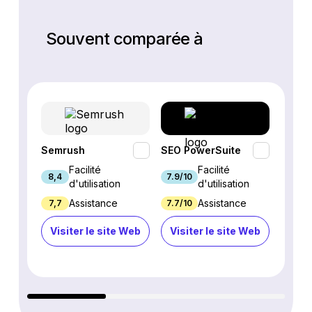
Souvent comparée à
Semrush
SEO PowerSuite
SE Ra
Facilité
Facilité
8,4
7.9/10
9.3/1
d'utilisation
d'utilisation
Assistance
Assistance
7,7
7.7/10
8.9/1
Visiter le site Web
Visiter le site Web
Visi