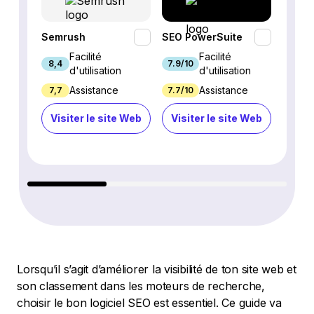
Semrush
SEO PowerSuite
SE Ra
Facilité
Facilité
8,4
7.9/10
9.3/1
d'utilisation
d'utilisation
Assistance
Assistance
7,7
7.7/10
8.9/1
Visiter le site Web
Visiter le site Web
Visi
Lorsqu’il s’agit d’améliorer la visibilité de ton site web et
son classement dans les moteurs de recherche,
choisir le bon logiciel SEO est essentiel. Ce guide va