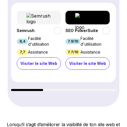
Semrush
SEO PowerSuite
SE Ra
Facilité
Facilité
8,4
7.9/10
9.3/1
d'utilisation
d'utilisation
Assistance
Assistance
7,7
7.7/10
8.9/1
Visiter le site Web
Visiter le site Web
Visi
Lorsqu’il s’agit d’améliorer la visibilité de ton site web et