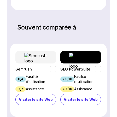
Souvent comparée à
Semrush
SEO PowerSuite
SE Ra
Facilité
Facilité
8,4
7.9/10
9.3/1
d'utilisation
d'utilisation
Assistance
Assistance
7,7
7.7/10
8.9/1
Visiter le site Web
Visiter le site Web
Visi