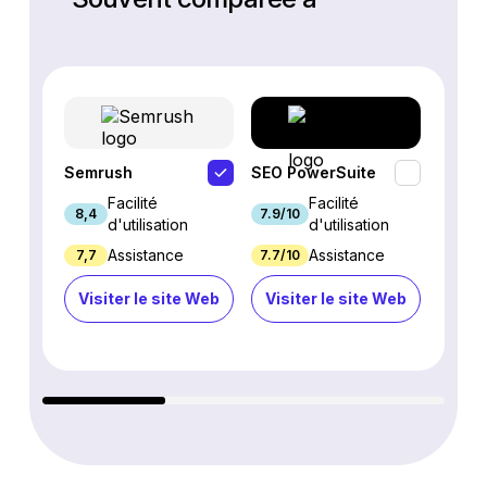
Semrush
SEO PowerSuite
SE Ra
Facilité
Facilité
8,4
7.9/10
9.3/1
d'utilisation
d'utilisation
Assistance
Assistance
7,7
7.7/10
8.9/1
Visiter le site Web
Visiter le site Web
Visi