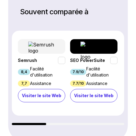
Souvent comparée à
Semrush
SEO PowerSuite
SE Ra
Facilité
Facilité
8,4
7.9/10
9.3/1
d'utilisation
d'utilisation
Assistance
Assistance
7,7
7.7/10
8.9/1
Visiter le site Web
Visiter le site Web
Visi