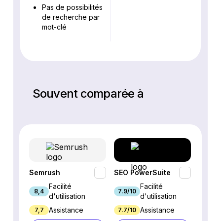
Pas de possibilités
de recherche par
mot-clé
Souvent comparée à
Semrush
SEO PowerSuite
SE Ra
Facilité
Facilité
8,4
7.9/10
9.3/1
d'utilisation
d'utilisation
Assistance
Assistance
7,7
7.7/10
8.9/1