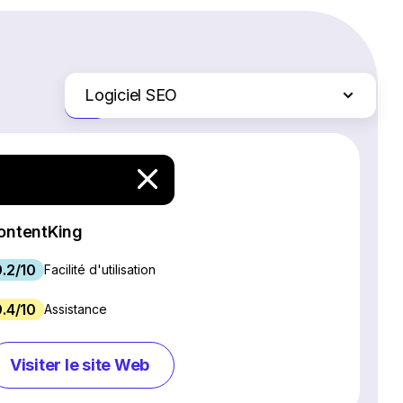
Logiciel SEO
Juste les différences
Création de site Web
Logiciel de webinaires
Plateformes d'e-commerce
Logiciel de gestion de projet
ontentKing
Services d'hébergement Web
9.2/10
Gestion des réseaux sociaux
Facilité d'utilisation
Logiciel de marketing par e-mail
9.4/10
Assistance
Logiciel CRM
Chat en direct et chatbots
Visiter le site Web