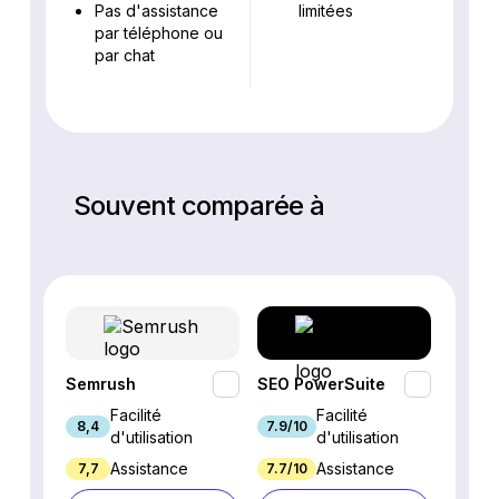
Pas d'assistance
limitées
par téléphone ou
par chat
Souvent comparée à
Semrush
SEO PowerSuite
SE Ra
Facilité
Facilité
8,4
7.9/10
9.3/1
d'utilisation
d'utilisation
Assistance
Assistance
7,7
7.7/10
8.9/1