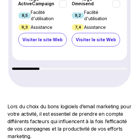
ActiveCampaign
Omnisend
Mailer
Facilité
Facilité
8,5
9,2
9,3
d'utilisation
d'utilisation
Assistance
Assistance
9,3
7,4
7/10
Visiter le site Web
Visiter le site Web
Visi
Lors du choix du bons logiciels d’email marketing pour
votre activité, il est essentiel de prendre en compte
différents facteurs qui influencent à la fois l’efficacité
de vos campagnes et la productivité de vos efforts
marketing.