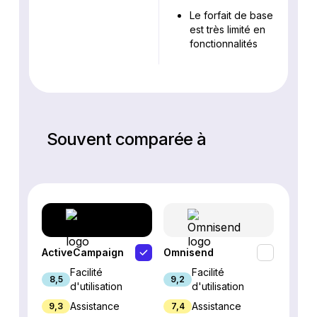
Le forfait de base
est très limité en
fonctionnalités
Souvent comparée à
ActiveCampaign
Omnisend
Mailer
Facilité
Facilité
8,5
9,2
9,3
d'utilisation
d'utilisation
Assistance
Assistance
9,3
7,4
7/10