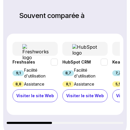
Souvent comparée à
Freshsales
HubSpot CRM
Keap
Facilité
Facilité
Fac
9,1
8,7
7,2
d'utilisation
d'utilisation
d'u
Assistance
Assistance
Ass
8,8
8,1
5,5
Visiter le site Web
Visiter le site Web
Visiter