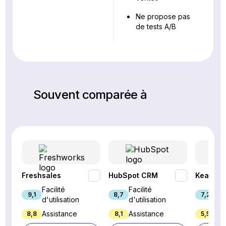
Ne propose pas
de tests A/B
Souvent comparée à
Freshsales
HubSpot CRM
Keap
Facilité
Facilité
Fac
9,1
8,7
7,2
d'utilisation
d'utilisation
d'u
Assistance
Assistance
Ass
8,8
8,1
5,5