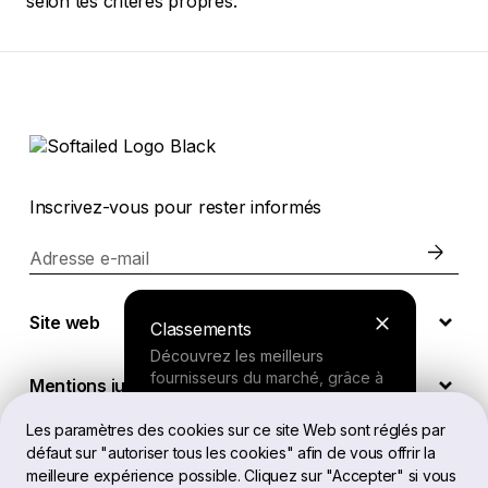
selon tes critères propres.
Inscrivez-vous pour rester informés
Adresse e-mail
Site web
Classements
Découvrez les meilleurs
fournisseurs du marché, grâce à
Mentions juridiques
nos recherches approfondies.
Les paramètres des cookies sur ce site Web sont réglés par
défaut sur "autoriser tous les cookies" afin de vous offrir la
FR
Outil de recherche
meilleure expérience possible. Cliquez sur "Accepter" si vous