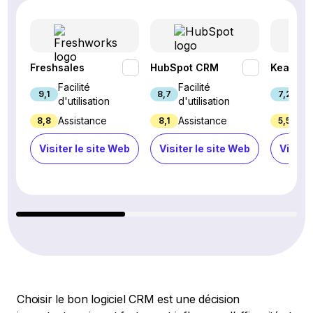
Freshsales
HubSpot CRM
Keap
Facilité
Facilité
Fac
9,1
8,7
7,2
d'utilisation
d'utilisation
d'u
Assistance
Assistance
Ass
8,8
8,1
5,5
Visiter le site Web
Visiter le site Web
Visiter
Choisir le bon logiciel CRM est une décision