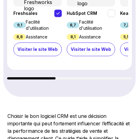
Freshsales
HubSpot CRM
Keap
Facilité
Facilité
Fac
9,1
8,7
7,2
d'utilisation
d'utilisation
d'u
Assistance
Assistance
Ass
8,8
8,1
5,5
Visiter le site Web
Visiter le site Web
Visiter
Choisir le bon logiciel CRM est une décision
importante qui peut fortement influencer l’efficacité et
la performance de tes stratégies de vente et
d’engagement client. Ce guide t’aide à simplifier la