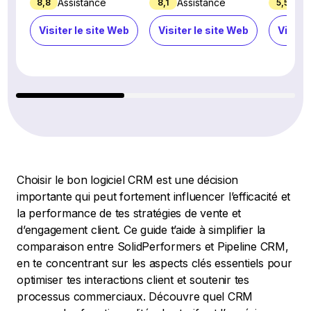
Assistance
Assistance
Ass
8,8
8,1
5,5
Visiter le site Web
Visiter le site Web
Visiter
Choisir le bon logiciel CRM est une décision
importante qui peut fortement influencer l’efficacité et
la performance de tes stratégies de vente et
d’engagement client. Ce guide t’aide à simplifier la
comparaison entre SolidPerformers et Pipeline CRM,
en te concentrant sur les aspects clés essentiels pour
optimiser tes interactions client et soutenir tes
processus commerciaux. Découvre quel CRM