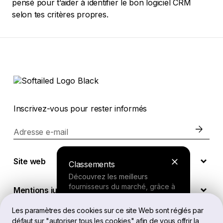
pensé pour t’aider à identifier le bon logiciel CRM
selon tes critères propres.
Inscrivez-vous pour rester informés
Adresse e-mail
Site web
Classements
Découvrez les meilleurs
fournisseurs du marché, grâce à
Mentions juridiques
nos recherches approfondies.
Les paramètres des cookies sur ce site Web sont réglés par
défaut sur "autoriser tous les cookies" afin de vous offrir la