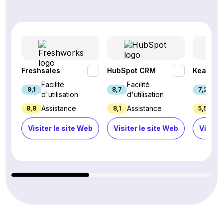
Freshsales
HubSpot CRM
Keap
Facilité
Facilité
Fac
9,1
8,7
7,2
d'utilisation
d'utilisation
d'u
Assistance
Assistance
Ass
8,8
8,1
5,5
Visiter le site Web
Visiter le site Web
Visiter