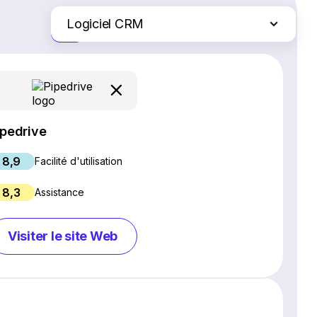
Logiciel CRM
Juste les différences
Logiciel SEO
Création de site Web
Logiciel de webinaires
Plateformes d'e-commerce
ipedrive
Logiciel de gestion de projet
8,9
Services d'hébergement Web
Facilité d'utilisation
Gestion des réseaux sociaux
8,3
Assistance
Logiciel de marketing par e-mail
Chat en direct et chatbots
Visiter le site Web