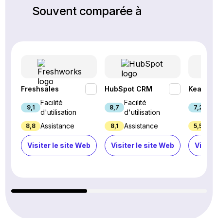
Souvent comparée à
Freshsales
HubSpot CRM
Keap
Facilité
Facilité
Fac
9,1
8,7
7,2
d'utilisation
d'utilisation
d'u
Assistance
Assistance
Ass
8,8
8,1
5,5
Visiter le site Web
Visiter le site Web
Visiter