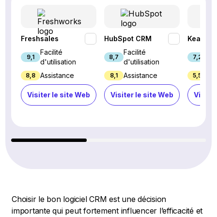
Freshsales
HubSpot CRM
Keap
Facilité
Facilité
Fac
9,1
8,7
7,2
d'utilisation
d'utilisation
d'u
Assistance
Assistance
Ass
8,8
8,1
5,5
Visiter le site Web
Visiter le site Web
Visiter
Choisir le bon logiciel CRM est une décision
importante qui peut fortement influencer l’efficacité et