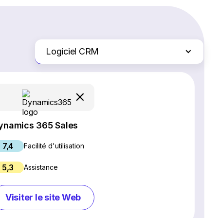
Logiciel CRM
Juste les différences
Logiciel SEO
Création de site Web
Logiciel de webinaires
Plateformes d'e-commerce
ynamics 365 Sales
Logiciel de gestion de projet
7,4
Services d'hébergement Web
Facilité d'utilisation
Gestion des réseaux sociaux
5,3
Assistance
Logiciel de marketing par e-mail
Chat en direct et chatbots
Visiter le site Web