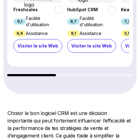
Freshsales
HubSpot CRM
Keap
Facilité
Facilité
Fac
9,1
8,7
7,2
d'utilisation
d'utilisation
d'u
Assistance
Assistance
Ass
8,8
8,1
5,5
Visiter le site Web
Visiter le site Web
Visiter
Choisir le bon logiciel CRM est une décision
importante qui peut fortement influencer l’efficacité et
la performance de tes stratégies de vente et
d’engagement client. Ce guide t’aide à simplifier la