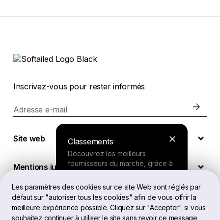
Inscrivez-vous pour rester informés
Adresse e-mail
Site web
Classements
Découvrez les meilleurs
fournisseurs du marché, grâce à
Mentions juridiques
nos recherches approfondies.
Les paramètres des cookies sur ce site Web sont réglés par
défaut sur "autoriser tous les cookies" afin de vous offrir la
FR
Outil de recherche
meilleure expérience possible. Cliquez sur "Accepter" si vous
souhaitez continuer à utiliser le site sans revoir ce message.
Répondez à quelques questions