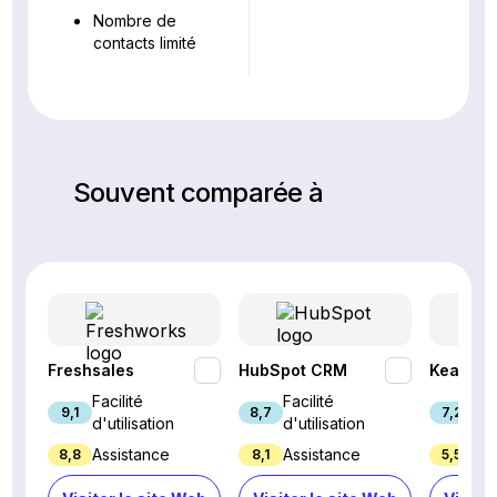
Nombre de
contacts limité
Souvent comparée à
Freshsales
HubSpot CRM
Keap
Facilité
Facilité
Fac
9,1
8,7
7,2
d'utilisation
d'utilisation
d'u
Assistance
Assistance
Ass
8,8
8,1
5,5