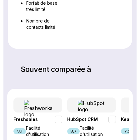
Forfait de base
très limité
Nombre de
contacts limité
Souvent comparée à
Freshsales
HubSpot CRM
Keap
Facilité
Facilité
Fac
9,1
8,7
7,2
d'utilisation
d'utilisation
d'u