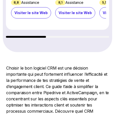
Assistance
Assistance
Ass
8,8
8,1
5,5
Visiter le site Web
Visiter le site Web
Visiter
Choisir le bon logiciel CRM est une décision
importante qui peut fortement influencer l’efficacité et
la performance de tes stratégies de vente et
d’engagement client. Ce guide t’aide à simplifier la
comparaison entre Pipedrive et ActiveCampaign, en te
concentrant sur les aspects clés essentiels pour
optimiser tes interactions client et soutenir tes
processus commerciaux. Découvre quel CRM