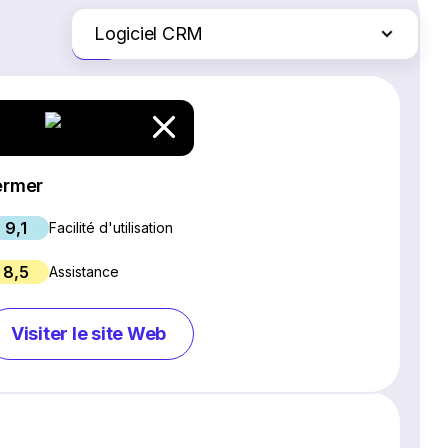
Logiciel CRM
Juste les différences
Logiciel SEO
Création de site Web
Logiciel de webinaires
Plateformes d'e-commerce
ermer
Logiciel de gestion de projet
9,1
Services d'hébergement Web
Facilité d'utilisation
Gestion des réseaux sociaux
8,5
Assistance
Logiciel de marketing par e-mail
Chat en direct et chatbots
Visiter le site Web