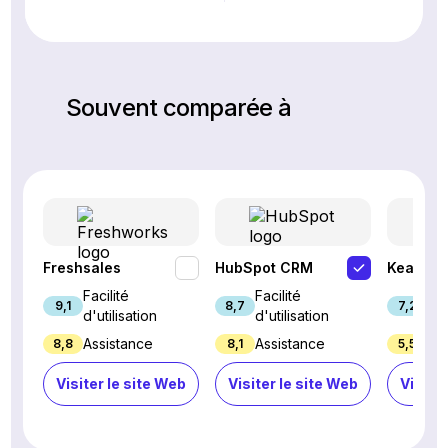
Souvent comparée à
Freshsales
HubSpot CRM
Keap
Facilité
Facilité
Fac
9,1
8,7
7,2
d'utilisation
d'utilisation
d'u
Assistance
Assistance
Ass
8,8
8,1
5,5
Visiter le site Web
Visiter le site Web
Visiter