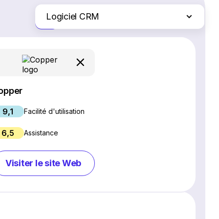
Logiciel CRM
Juste les différences
Logiciel SEO
Création de site Web
Logiciel de webinaires
Plateformes d'e-commerce
opper
Logiciel de gestion de projet
9,1
Services d'hébergement Web
Facilité d'utilisation
Gestion des réseaux sociaux
6,5
Assistance
Logiciel de marketing par e-mail
Chat en direct et chatbots
Visiter le site Web