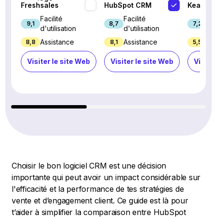
Freshsales
HubSpot CRM
Keap
Facilité
Facilité
Fac
9,1
8,7
7,2
d'utilisation
d'utilisation
d'u
Assistance
Assistance
Ass
8,8
8,1
5,5
Visiter le site Web
Visiter le site Web
Visiter
Choisir le bon logiciel CRM est une décision
importante qui peut avoir un impact considérable sur
l'efficacité et la performance de tes stratégies de
vente et d’engagement client. Ce guide est là pour
t’aider à simplifier la comparaison entre HubSpot