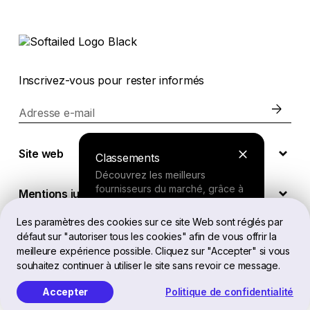
Inscrivez-vous pour rester informés
Adresse e-mail
Site web
Classements
Découvrez les meilleurs
fournisseurs du marché, grâce à
Mentions juridiques
nos recherches approfondies.
Les paramètres des cookies sur ce site Web sont réglés par
défaut sur "autoriser tous les cookies" afin de vous offrir la
FR
Outil de recherche
meilleure expérience possible. Cliquez sur "Accepter" si vous
souhaitez continuer à utiliser le site sans revoir ce message.
Répondez à quelques questions
sur vos besoins et recevez une
Accepter
Politique de confidentialité
Softailed™ Tous droits réservés, 2026
recommandation personnalisée.