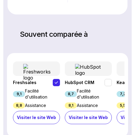
Souvent comparée à
Freshsales
HubSpot CRM
Keap
Facilité
Facilité
Fac
9,1
8,7
7,2
d'utilisation
d'utilisation
d'u
Assistance
Assistance
Ass
8,8
8,1
5,5
Visiter le site Web
Visiter le site Web
Visiter