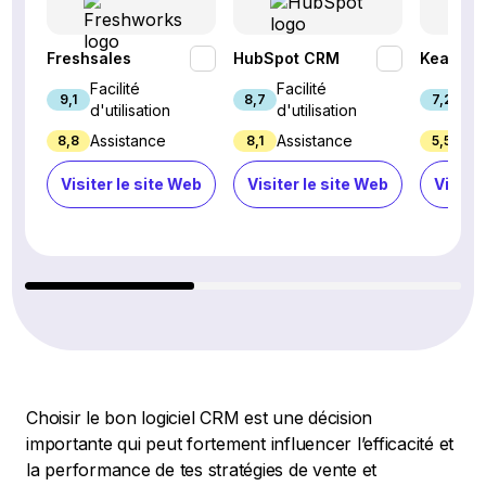
Freshsales
HubSpot CRM
Keap
Facilité
Facilité
Fac
9,1
8,7
7,2
d'utilisation
d'utilisation
d'u
Assistance
Assistance
Ass
8,8
8,1
5,5
Visiter le site Web
Visiter le site Web
Visiter
Choisir le bon logiciel CRM est une décision
importante qui peut fortement influencer l’efficacité et
la performance de tes stratégies de vente et