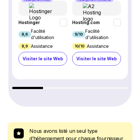
Hébergement cloud
Hébergement mutualisé
Héber
Hostinger
Hosting.com
Kinsta
Facilité
Facilité
8,6
9/10
9,5
d'utilisation
d'utilisation
Assistance
Assistance
8,9
10/10
9,6
Visiter le site Web
Visiter le site Web
Visi
Nous avons listé un seul type
d’hébergement pour chaque fournisseur