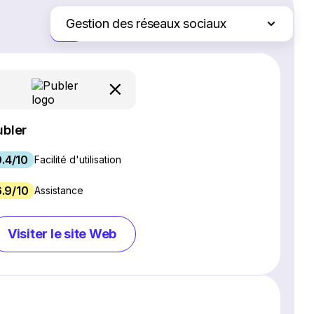
Gestion des réseaux sociaux
Juste les différences
Logiciel SEO
Création de site Web
Logiciel de webinaires
Plateformes d'e-commerce
ubler
Logiciel de gestion de projet
9.4/10
Services d'hébergement Web
Facilité d'utilisation
Logiciel de marketing par e-mail
.9/10
Assistance
Logiciel CRM
Chat en direct et chatbots
Visiter le site Web