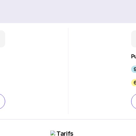
P
6
Tarifs