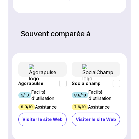
Souvent comparée à
Agorapulse
Socialchamp
Sprout
Facilité
Facilité
9/10
8.8/10
8.9/1
d'utilisation
d'utilisation
Assistance
Assistance
9.3/10
7.6/10
6.2/1
Visiter le site Web
Visiter le site Web
Visi