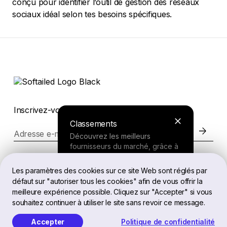
conçu pour identifier l’outil de gestion des réseaux
sociaux idéal selon tes besoins spécifiques.
Inscrivez-vous pour rester informés
Classements
Adresse e-mail
Découvrez les meilleurs
fournisseurs du marché, grâce à
nos recherches approfondies.
Site web
Les paramètres des cookies sur ce site Web sont réglés par
défaut sur "autoriser tous les cookies" afin de vous offrir la
Outil de recherche
meilleure expérience possible. Cliquez sur "Accepter" si vous
Mentions juridiques
souhaitez continuer à utiliser le site sans revoir ce message.
Répondez à quelques questions
sur vos besoins et recevez une
Accepter
Politique de confidentialité
recommandation personnalisée.
FR