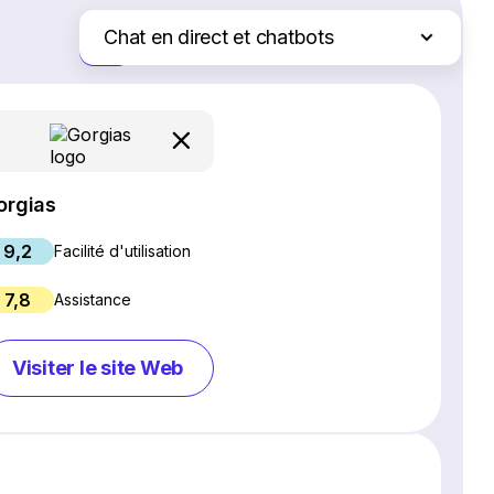
Chat en direct et chatbots
Juste les différences
Logiciel SEO
Création de site Web
Logiciel de webinaires
Plateformes d'e-commerce
orgias
Logiciel de gestion de projet
9,2
Services d'hébergement Web
Facilité d'utilisation
Gestion des réseaux sociaux
7,8
Assistance
Logiciel de marketing par e-mail
Logiciel CRM
Visiter le site Web