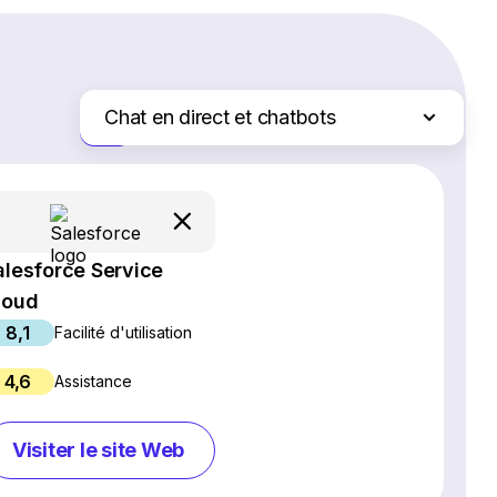
Chat en direct et chatbots
Juste les différences
Logiciel SEO
Création de site Web
Logiciel de webinaires
alesforce Service
Plateformes d'e-commerce
loud
Logiciel de gestion de projet
8,1
Services d'hébergement Web
Facilité d'utilisation
Gestion des réseaux sociaux
4,6
Assistance
Logiciel de marketing par e-mail
Logiciel CRM
Visiter le site Web