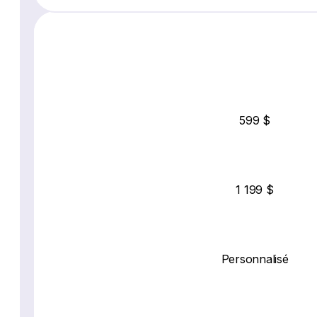
599 $
1 199 $
Personnalisé