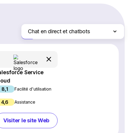
Chat en direct et chatbots
Juste les différences
Logiciel SEO
Création de site Web
Logiciel de webinaires
alesforce Service
Plateformes d'e-commerce
loud
Logiciel de gestion de projet
8,1
Services d'hébergement Web
Facilité d'utilisation
Gestion des réseaux sociaux
4,6
Assistance
Logiciel de marketing par e-mail
Logiciel CRM
Visiter le site Web